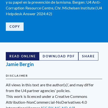
y su papel en la prevención de la misma. Bergen: U4 Anti-
Corruption Resource Centre, Chr. Michelsen Institute (U4
Helpdesk Answer 2024:42)
COPY
READ ONLINE
DOWNLOAD PDF
SHARE
Jamie Bergin
DISCLAIMER
All views in this text are the author(s)’, and may differ
from the U4 partner agencies’ policies.
This work is licenced under a Creative Commons
Attribution-NonCommercial-NoDerivatives 4.0
International licence (
CC BY-NC-ND 4.0
)