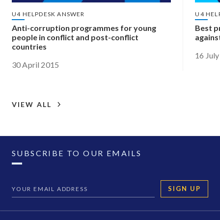
U4 HELPDESK ANSWER
U4 HEL
Anti-corruption programmes for young
Best pr
people in conflict and post-conflict
agains
countries
16 Jul
30 April 2015
VIEW ALL
SUBSCRIBE TO OUR EMAILS
SIGN UP