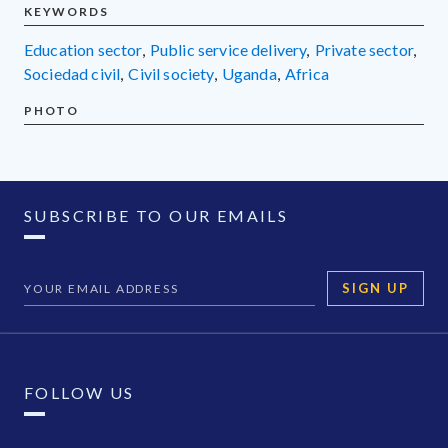
KEYWORDS
education sector
,
public service delivery
,
private sector
,
sociedad civil
,
civil society
,
Uganda
,
Africa
PHOTO
SUBSCRIBE TO OUR EMAILS
SIGN UP
FOLLOW US