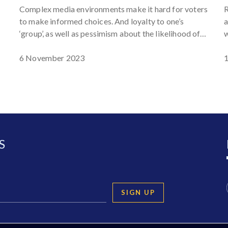
Complex media environments make it hard for voters
R
to make informed choices. And loyalty to one’s
a
‘group’, as well as pessimism about the likelihood of
w
change, all play their part
c
k
6 November 2023
r
S
SIGN UP