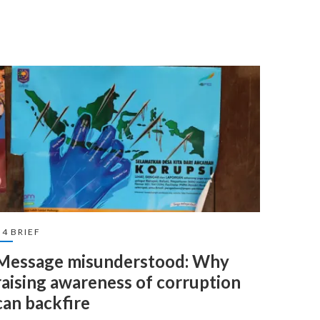
U4 BRIEF
Message misunderstood: Why
raising awareness of corruption
can backfire