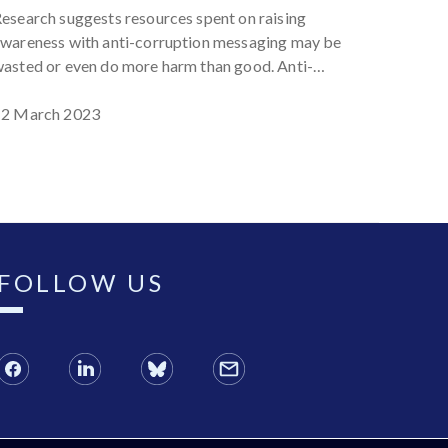
esearch suggests resources spent on raising
wareness with anti-corruption messaging may be
asted or even do more harm than good. Anti-
orruption messaging must be tested before being
olled out.
12 March 2023
FOLLOW US