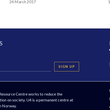
24 March 2017
S
SIGN UP
Resource Centre works to reduce the
ion on society. U4 is a permanent centre at
in Norway.