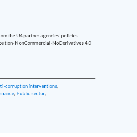
 from the U4 partner agencies’ policies.
ribution-NonCommercial-NoDerivatives 4.0
nti-corruption interventions
,
ernance
,
public sector
,