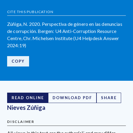
CITE THIS PUBLICATION
Zúñiga, N. 2020. Perspectiva de género en las denuncias
de corrupción. Bergen: U4 Anti-Corruption Resource
Centre, Chr. Michelsen Institute (U4 Helpdesk Answer
2024:19)
COPY
READ ONLINE
DOWNLOAD PDF
SHARE
Nieves Zúñiga
DISCLAIMER
All views in this text are the author(s)’, and may differ