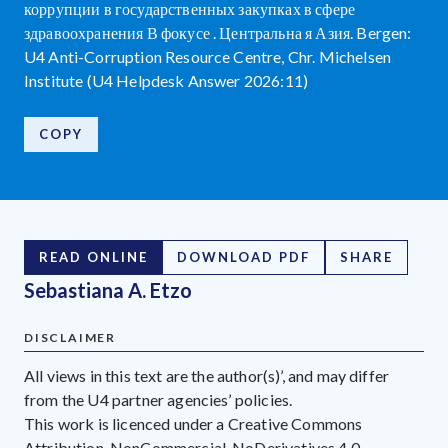
коррупции в государственных закупках в сфере
здравоохранения В фокусе . Центральна я Азия. Bergen:
U4 Anti-Corruption Resource Centre, Chr. Michelsen
Institute (U4 Helpdesk Answer 2026:11)
COPY
READ ONLINE
DOWNLOAD PDF
SHARE
Sebastiana A. Etzo
DISCLAIMER
All views in this text are the author(s)’, and may differ
from the U4 partner agencies’ policies.
This work is licenced under a Creative Commons
Attribution-NonCommercial-NoDerivatives 4.0