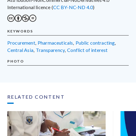
International licence (
CC BY-NC-ND 4.0
)
KEYWORDS
procurement
,
pharmaceuticals
,
public contracting
,
Central Asia
,
transparency
,
conflict of interest
PHOTO
RELATED CONTENT