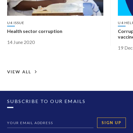
U4 ISSUE
U4 HEL
Health sector corruption
Corrup
vaccine
14 June 2020
19 De
VIEW ALL
SUBSCRIBE TO OUR EMAILS
SIGN UP