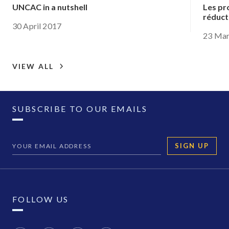
UNCAC in a nutshell
Les pr
réducti
30 April 2017
23 Mar
VIEW ALL
SUBSCRIBE TO OUR EMAILS
SIGN UP
FOLLOW US